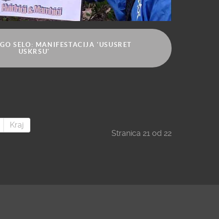
GO SELO: MANIFESTACIJA 'USUSRET
USKRSU'
Kraj
Stranica 21 od 22