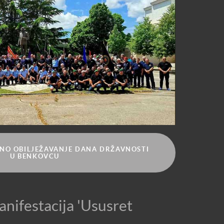
ANO OBILJEŽAVANJE DANA DRŽAVNOSTI
U BENKOVCU
ifestacija 'Ususret