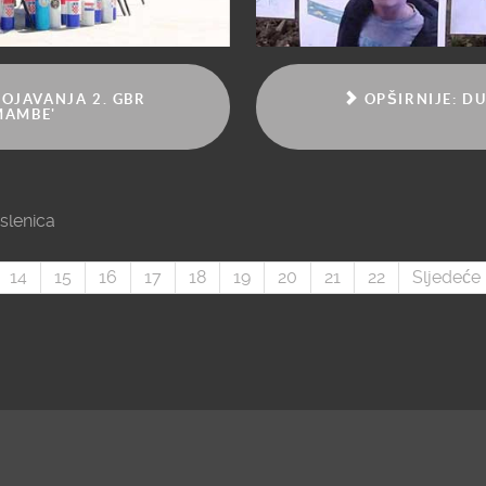
ROJAVANJA 2. GBR
OPŠIRNIJE: DU
MAMBE'
slenica
14
15
16
17
18
19
20
21
22
Sljedeće