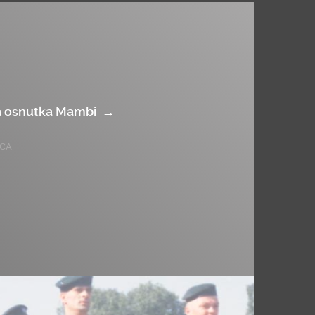
ca osnutka Mambi
→
ICA