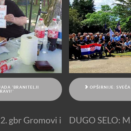
IJADA 'BRANITELJI
OPŠIRNIJE: SVEČ
RAVI!'
 2. gbr Gromovi i
DUGO SELO: Man