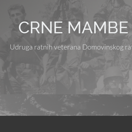
CRNE MAMBE
Udruga ratnih veterana Domovinskog ra