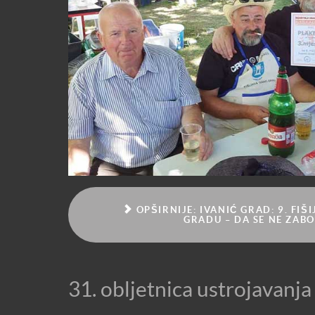
OPŠIRNIJE: IVANIĆ GRAD: 9. FIŠ
GRADU – DA SE NE ZABO
31. obljetnica ustrojavanja