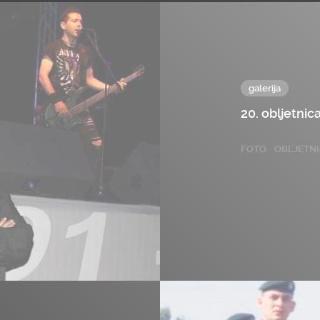
galerija
20. obljetni
FOTO
OBLJETN