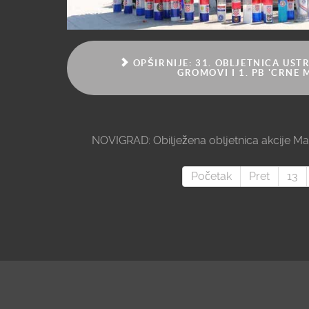
OPŠIRNIJE: 31. OBLJETNICA UST
GROMOVI I 1. PB 'CRNE 
NOVIGRAD: Obilježena obljetnica akcije Ma
Početak
Pret
13