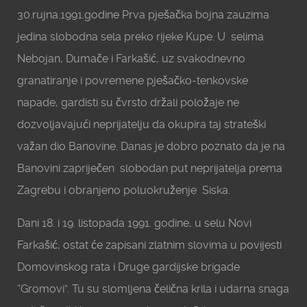
30.rujna.1991.godine Prva pješačka bojna zauzima
jedina slobodna sela preko rijeke Kupe. U selima
Nebojan, Dumače i Farkašić, uz svakodnevno
granatiranje i povremene pješačko-tenkovske
napade, gardisti su čvrsto držali položaje ne
dozvoljavajući neprijatelju da okupira taj strateški
važan dio Banovine. Danas je dobro poznato da je na
Banovini zapriječen slobodan put neprijatelja prema
Zagrebu i obranjeno poluokruženje Siska.
Dani 18. i 19. listopada 1991. godine, u selu Novi
Farkašić, ostat će zapisani zlatnim slovima u povijesti
Domovinskog rata i Druge gardijske brigade
“Gromovi”. Tu su slomljena čelična krila i udarna snaga