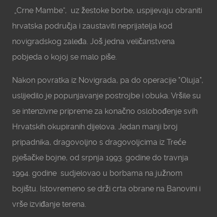
„Crne Mambe“, uz žestoke borbe, uspijevaju obraniti
hrvatska područja i zaustaviti neprijatelja kod
novigradskog zaleđa. Još jedna veličanstvena
pobjeda o kojoj se malo piše.
Nakon povratka iz Novigrada, pa do operacije "Oluja",
uslijedilo je popunjavanje postrojbe i obuka. Vršile su
se intenzivne pripreme za konačno oslobođenje svih
Hrvatskih okupiranih dijelova. Jedan manji broj
pripadnika, dragovoljno s dragovoljcima iz Treće
pješačke bojne, od srpnja 1993. godine do travnja
1994. godine sudjelovao u borbama na južnom
bojištu. Istovremeno se drži crta obrane na Banovini i
vrše izviđanje terena.