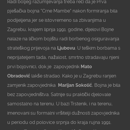
Radi boljeg razumijevanja treba reći da je Prva
pješačka bojna "Crne Mambe" nakon formiranja bila
podijeljena jer se istovremeno sa zbivanjima u
Zagrebu, krajem lipnja 1991. godine, dijelovi Bojne
nalaze na ličkom bojištu radi borbenog osiguravanja
strateškog prijevoja na
Ljubovu
. U teškim borbama s
neprijateljem tada, nažalost, smrtno stradavaju njeni
prvi bojovnici, dok je zapovjednik
Mato
Obradović
lakše stradao. Kako je u Zagrebu ranjen
zamjenik zapovjednika
Marijan Sokolić
, Bojna je bila
bez zapovjedništva. Satnije su praktički djelovale
samostalno na terenu. U bazi Trstenik, i na terenu,
imenovani su formalni vršitelji dužnosti zapovjednika
u periodu od polovice srpnja do kraja rujna 1991.