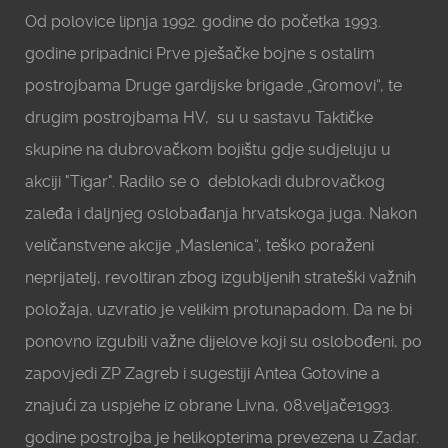
Od polovice lipnja 1992. godine do početka 1993.
godine pripadnici Prve pješačke bojne s ostalim
postrojbama Druge gardijske brigade „Gromovi“, te
drugim postrojbama HV, su u sastavu Taktičke
skupine na dubrovačkom bojištu gdje sudjeluju u
akciji "Tigar". Radilo se o deblokadi dubrovačkog
zaleđa i daljnjeg oslobađanja hrvatskoga juga. Nakon
veličanstvene akcije „Maslenica“, teško poraženi
neprijatelj, revoltiran zbog izgubljenih strateški važnih
položaja, uzvratio je velikim protunapadom. Da ne bi
ponovno izgubili važne dijelove koji su oslobođeni, po
zapovjedi ZP Zagreb i sugestiji Antea Gotovine a
znajući za uspjehe iz obrane Livna, 08.veljače1993.
godine postrojba je helikopterima prevezena u Zadar.