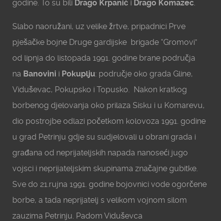
godine. To su bili
Drago Krpanić
i
Drago Komazec
.
Slabo naoružani, uz velike žrtve, pripadnici Prve
pješačke bojne Druge gardijske brigade “Gromovi”
od lipnja do listopada 1991. godine brane područja
na
Banovini
i
Pokuplju
: područje oko grada Gline,
Viduševac, Pokupsko i Topusko. Nakon kratkog
borbenog djelovanja oko prilaza Sisku i u Komarevu,
dio postrojbe odlazi početkom kolovoza 1991. godine
u grad Petrinju gdje su sudjelovali u obrani grada i
građana od neprijateljskih napada nanoseći jugo
vojsci i neprijateljskim skupinama značajne gubitke.
Sve do 21.rujna 1991. godine bojovnici vode ogorčene
borbe, a tada neprijatelj s velikom vojnom silom
zauzima Petrinju. Padom Viduševca