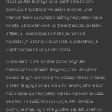
tadašnje JNA te snaga pobunjenih Srba na tom
području. Pripadnici prve pješačke bojne „Crne
Mambe“ teško su porazili snažnog neprijatelja koji je
koristio u borbi tenkove, borbene zrakoplove i tešku
artiljeriju. Ta se pobjeda smatra jednom od
najblistavijih u Domovinskom ratu a prekretnica je
vojnih odnosa na banijskom ratištu.
U dva dana “Crne mambe” potpomognute
malobrojnim domaćim dragovoljcima i skupinom
boraca drugih postrojbi prvo odbijaju strahovit napad
a zatim drugoga dana u zoru, na nevjerojatno hrabar
način napadaju neprijatelja koji se ukopavao na ulazu
sela Novi Farkašić. Kao i dan prije JNA i četničke
postrojbe imaju ogromne gubitke u ljudstvu i tehnici.