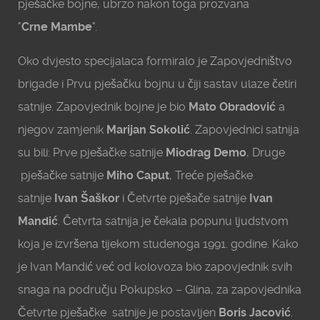
pješačke bojne, ubrzo nakon toga prozvana
"
Crne
Mambe
".
Oko dvjesto specijalaca formiralo je Zapovjedništvo
brigade i Prvu pješačku bojnu u čiji sastav ulaze četiri
satnije. Zapovjednik bojne je bio
Mato Obradović
a
njegov zamjenik
Marijan Sokolić
. Zapovjednici satnija
su bili: Prve pješačke satnije
Miodrag Demo
, Druge
pješačke satnije
Miho Caput
, Treće pješačke
satnije
Ivan Šaškor
i Četvrte pješače satnije
Ivan
Mandić
. Četvrta satnija je čekala popunu ljudstvom
koja je izvršena tijekom studenoga 1991. godine. Kako
je Ivan Mandić već od kolovoza bio zapovjednik svih
snaga na području Pokupsko – Glina, za zapovjednika
Četvrte pješačke satnije je postavljen
Boris Jacović
.