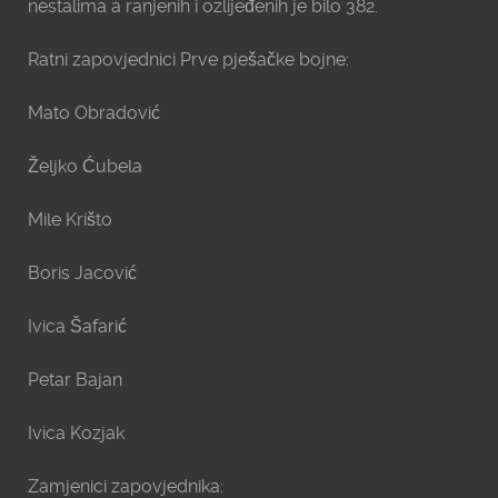
nestalima a ranjenih i ozlijeđenih je bilo 382.
Ratni zapovjednici Prve pješačke bojne:
Mato Obradović
Željko Ćubela
Mile Krišto
Boris Jacović
Ivica Šafarić
Petar Bajan
Ivica Kozjak
Zamjenici zapovjednika: