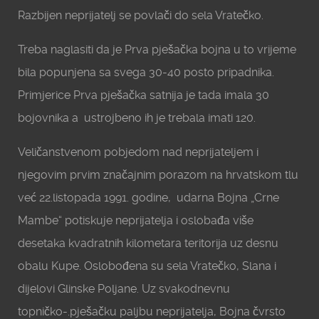
Razbijen neprijatelj se povlači do sela Vratečko.
Treba naglasiti da je Prva pješačka bojna u to vrijeme
bila popunjena sa svega 30-40 posto pripadnika.
Primjerice Prva pješačka satnija je tada imala 30
bojovnika a ustrojbeno ih je trebala imati 120.
Veličanstvenom pobjedom nad neprijateljem i
njegovim prvim značajnim porazom na hrvatskom tlu
već 22.listopada 1991. godine, udarna Bojna „Crne
Mambe“ potiskuje neprijatelja i oslobađa više
desetaka kvadratnih kilometara teritorija uz desnu
obalu Kupe. Oslobođena su sela Vratečko, Slana i
dijelovi Glinske Poljane. Uz svakodnevnu
topničko-.pješačku paljbu neprijatelja, Bojna čvrsto