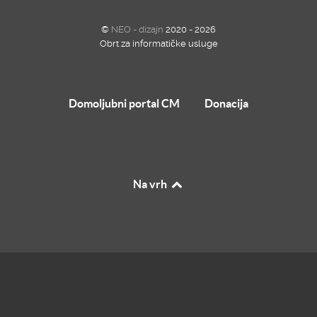
©
NEO - dizajn
2020 - 2026
Obrt za informatičke usluge
Domoljubni portal CM
Donacija
Na vrh