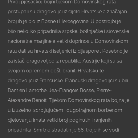
Prvoj pješačkoj bojni tijekom Domovinskog rata
pristupali su dragovoljci iz cijele Hrvatske a značajan
broj ih je bio iz Bosne i Hercegovine. U postrojbi je
bilo nekoliko pripadnika srpske, bošnjačke i slovenske
nacionalne manjine a veliki doprinos u Domovinskom
ratu dali su hrvatski iseljenici iz dijaspore . Posebno je
za istači dragovoljce iz republike Austrije koji su sa
svojom opremom došli braniti Hrvatsku te
dragovoljci iz Francuske. Francuski dragovoljci su bili
Damien Lamothe, Jea-Franqois Bosse, Pierre-
Alexandre Benoit. Tijekom Domovinskog rata bojna je
u izuzetno iscrpljujućem i dugotrajnom borbenom
djelovanju imala veliki broj poginulih i ranjenih
pripadnika. Smrtno stradalih je 68, troje ih se vodi