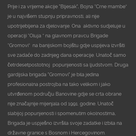
Prije i za vrijeme akcije "Bljesak", Bojna “Crne mambe”
je u najvišem stupnju pripravnosti, ali nije
upotrijebljena za djelovanje. Ona aktivno sudjeluje u
operaciji “Oluja ” na glavnom pravcu Brigade
“Gromovi” na banijskom bojištu gdje uspijeva izvršiti
sve zadaće do zadnjeg dana operacije. Unatoč samo
četrdesetpostotnoj popunjenosti sa ljudstvom. Druga
gardijska brigada "Gromovi" je bila jedina
profesionalna postrojba na tako velikom i jako
utvrđenom području Banovine gdje se crta obrane
nije značajnije mijenjala od 1991. godine. Unatoč
slabijoj popunjenosti i spomenutim okolnostima,
Brigada je uspješno izvršila svoje zadatke i izbila na
državne granice s Bosnom i Hercegovinom.