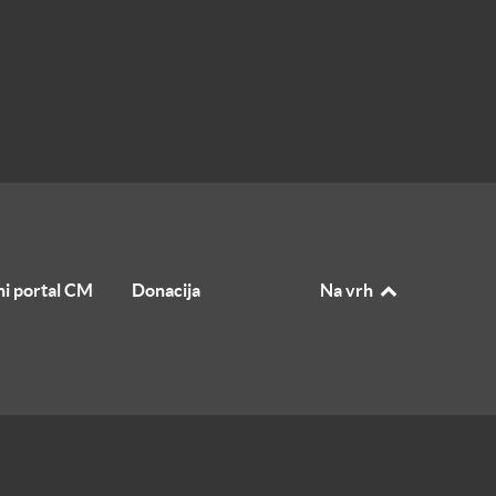
i portal CM
Donacija
Na vrh