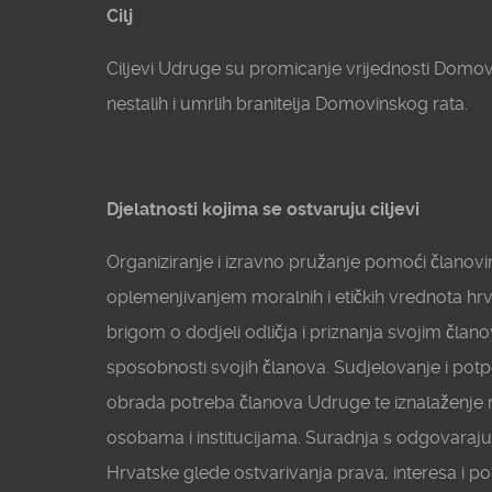
Cilj
Ciljevi Udruge su promicanje vrijednosti Domovin
nestalih i umrlih branitelja Domovinskog rata.
Djelatnosti kojima se ostvaruju ciljevi
Organiziranje i izravno pružanje pomoći članovim
oplemenjivanjem moralnih i etičkih vrednota hr
brigom o dodjeli odličja i priznanja svojim člano
sposobnosti svojih članova. Sudjelovanje i potpora
obrada potreba članova Udruge te iznalaženje 
osobama i institucijama. Suradnja s odgovaraj
Hrvatske glede ostvarivanja prava, interesa i p