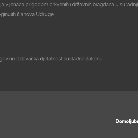
ja vijenaca prigodom crkvenih i državnih blagdana u suradnj
oginulih članova Udruge.
ovini i izdavačka djelatnost sukladno zakonu.
Domoljubn