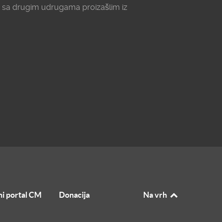
i sa drugim udrugama proizašlim iz
i portal CM
Donacija
Na vrh