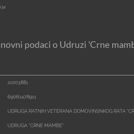
034
novni podaci o Udruzi 'Crne mam
21003881
69061478911
UDRUGA RATNIH VETERANA DOMOVINSNKOG RATA "C
UDRUGA "CRNE MAMBE"