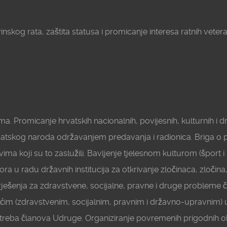
skog rata, zaštita statusa i promicanje interesa ratnih vetera
a. Promicanje hrvatskih nacionalnih, povijesnih, kulturnih i 
vatskog naroda održavanjem predavanja i radionica. Briga o p
vima koji su to zaslužili. Bavljenje tjelesnom kulturom (šport
 u radu državnih institucija za otkrivanje zločinaca, zločina, r
rješenja za zdravstvene, socijalne, pravne i druge problem
ućim (zdravstvenim, socijalnim, pravnim i državno-upravnim
otreba članova Udruge. Organiziranje povremenih prigodnih ok