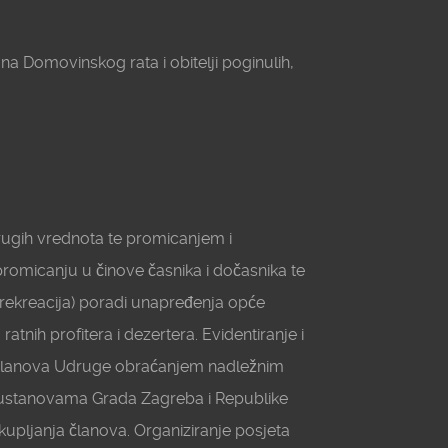
na Domovinskog rata i obitelji poginulih,
drugih vrednota te promicanjem i
romicanju u činove časnika i dočasnika te
 i rekreacija) poradi unapređenja opće
atnih profitera i dezertera. Evidentiranje i
e članova Udruge obraćanjem nadležnim
) ustanovama Grada Zagreba i Republike
upljanja članova. Organiziranje posjeta