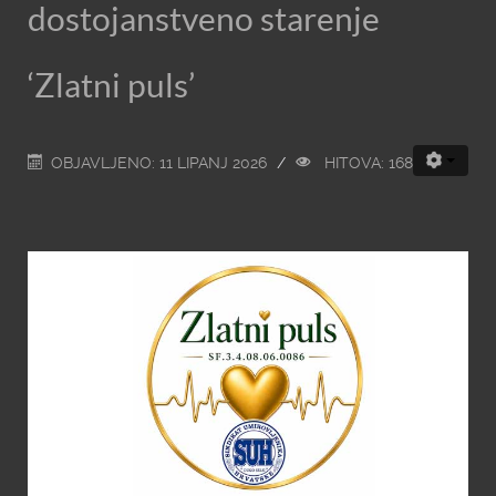
dostojanstveno starenje
‘Zlatni puls’
OBJAVLJENO: 11 LIPANJ 2026
HITOVA: 168