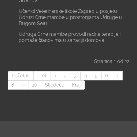
Gromovi
Učenici Veterinarske škole Zagreb u posjetu
Udruzi Crne mambe u prostorijama Udruge u
Dugom Selu
Udruga Crne mambe provodi radne terapije i
pomaže članovima u sanaciji domova
Stranica 1 od 22
Početak
Pret
1
2
3
4
5
6
7
8
9
10
Sljedeće
Kraj