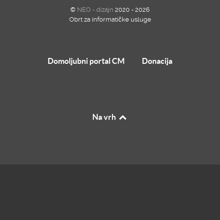
©
NEO - dizajn
2020 - 2026
Obrt za informatičke usluge
Domoljubni portal CM
Donacija
Na vrh