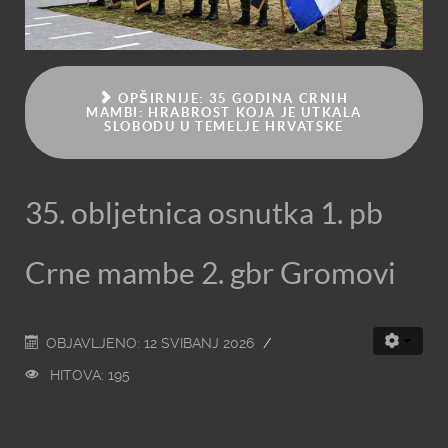
OPŠIRNIJE: 35 GODINA CRNIH
MAMBI: HRABROST KOJA JE UTKALA
SLOBODU U TEMELJE HRVATSKE
35. obljetnica osnutka 1. pb
Crne mambe 2. gbr Gromovi
OBJAVLJENO: 12 SVIBANJ 2026
HITOVA: 195