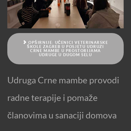
OPŠIRNIJE: UČENICI VETERINARSKE
ŠKOLE ZAGREB U POSJETU UDRUZI
CRNE MAMBE U PROSTORIJAMA
UDRUGE U DUGOM SELU
Udruga Crne mambe provodi
radne terapije i pomaže
članovima u sanaciji domova