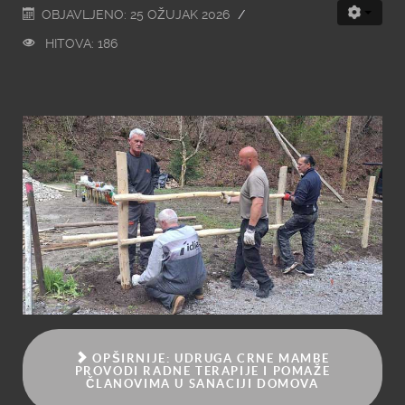
OBJAVLJENO: 25 OŽUJAK 2026
HITOVA: 186
OPŠIRNIJE: UDRUGA CRNE MAMBE
PROVODI RADNE TERAPIJE I POMAŽE
ČLANOVIMA U SANACIJI DOMOVA