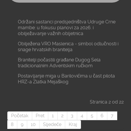
Održani sastanci predsjedništva Udruge Crne
mambe: u fokusu planovi za 2026. i
obilježavanje važnih obljetnica
Obilježena VRO Maslenica - simbol odlučnosti i
snage hrvatskih branitelja
Branitelji počastili građane Dugog Sela
tradicionalnim Adventskim ručkom
Postavljanje miga u Barilovićima u čast pilota
HRZ-a Zlatka Mejaškog
Stranica 2 od 22
Početak
Pret
1
2
3
4
5
6
7
8
9
10
Sljedeće
Kraj