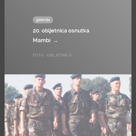
galerija
20. obljetnica osnutka
Mambi
→
FOTO
OBLJETNICA