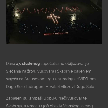
Dana
17. studenog
započeli smo obilježavanje
Sjećanja na žrtvu Vukovara i Škabrnje paljenjem
svijeća na Arcusovom trgu u suradnji s HVIDR-om
Dugo Selo i udrugom Hrvatski vitezovi Dugo Selo.
Zapaljeni su lampaši u obliku riječi Vukovar te
Škabrnja, a između riječi oblik kršćanskog svetog