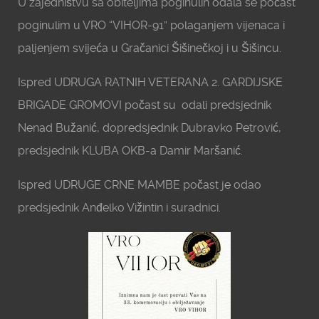
U zajedništvu sa obiteljima poginulih odala se počast
poginulim u VRO “VIHOR-91” polaganjem vijenaca i
paljenjem svijeća u Gračanici Šišinečkoj i u Šišincu.
Ispred UDRUGA RATNIH VETERANA 2. GARDIJSKE
BRIGADE GROMOVI počast su odali predsjednik
Nenad Bužanić, dopredsjednik Dubravko Petrović,
predsjednik KLUBA OKB-a Damir Maršanić.
Ispred UDRUGE CRNE MAMBE počast je odao
predsjednik Anđelko Vižintin i suradnici.