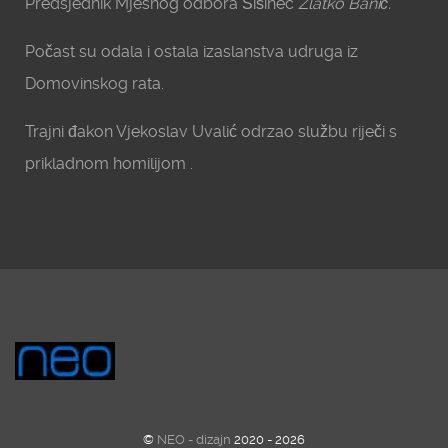
Predsjednik Mjesnog odbora Šišinec
Zlatko Banić.
Počast su odala i ostala izaslanstva udruga iz
Domovinskog rata.
Trajni đakon Vjekoslav Uvalić odrzao službu riječi s
prikladnom homilijom .
©
NEO - dizajn
2020 - 2026