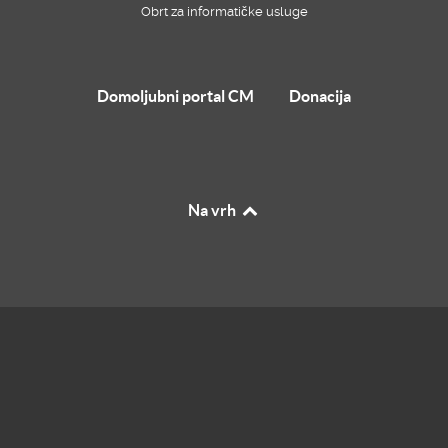
Obrt za informatičke usluge
Domoljubni portal CM
Donacija
Na vrh